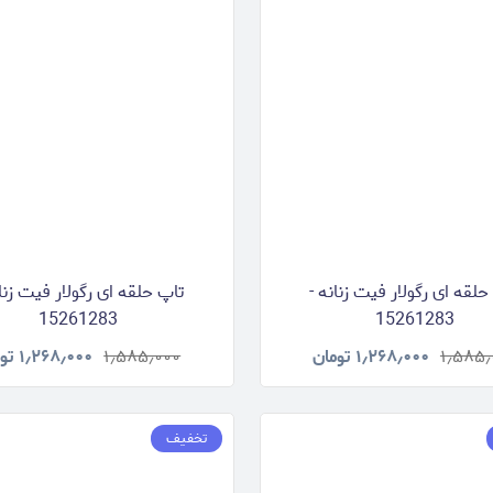
حلقه ای رگولار فیت زنانه -
تاپ حلقه ای رگولار فیت زنان
15261283
15261283
۱٫۵۸۵٫
۱٫۲۶۸٫۰۰۰
تومان
۱٫۵۸۵٫۰۰۰
۱٫۲۶۸٫۰۰۰
تو
تخفیف