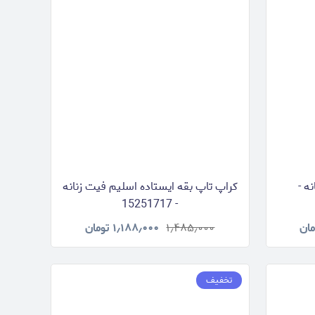
ه -
کراپ تاپ بقه ایستاده اسلیم فیت زنانه
- 15251717
مان
۱٫۴۸۵٫۰۰۰
۱٫۱۸۸٫۰۰۰
تومان
تخفیف