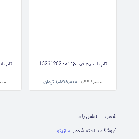
تاپ اسلیم فیت-زنانه - 15261262
تاپ اسلی
۱٫۹۹۸٫۰۰۰
۱٫۵۹۸٫۰۰۰
تومان
۰۰۰
شعب
تماس با ما
فروشگاه ساخته شده با
سازیتو