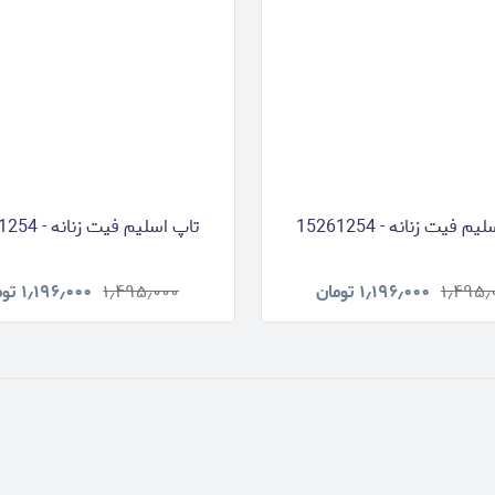
م فیت زنانه - 15261254
تاپ اسلیم فیت زنانه - 15261254
۱٫۴۹۵٫
۱٫۱۹۶٫۰۰۰
تومان
۱٫۴۹۵٫۰۰۰
۱٫۱۹۶٫۰۰۰
توم