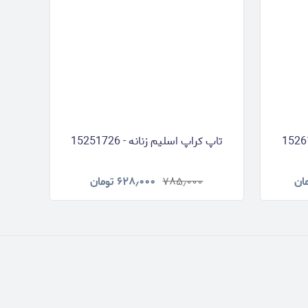
تاپ کراپ اسلیم زنانه - 15251726
ان
۷۸۵٫۰۰۰
۶۲۸٫۰۰۰
تومان