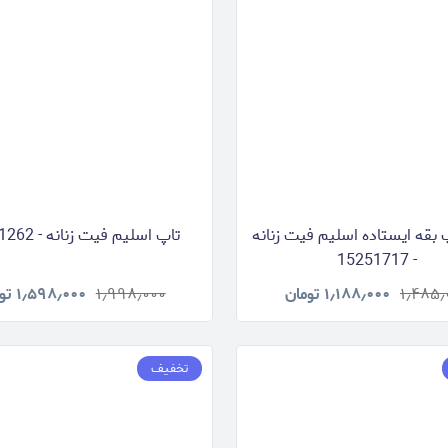
 بقه ایستاده اسلیم فیت زنانه
تاپ اسلیم فیت زنانه - 15261262
- 15251717
۱٫۴۸۵٫
۱٫۱۸۸٫۰۰۰
تومان
۱٫۹۹۸٫۰۰۰
۱٫۵۹۸٫۰۰۰
تو
تخفیف