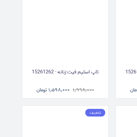
تاپ اسلیم فیت-زنانه - 15261262
مان
۱٫۹۹۸٫۰۰۰
۱٫۵۹۸٫۰۰۰
تومان
تخفیف