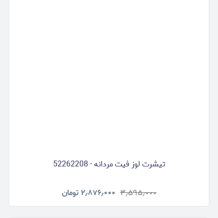
تیشرت لوز فیت مردانه - 52262208
۳٫۵۹۵٫۰۰۰
۲٫۸۷۶٫۰۰۰
تومان