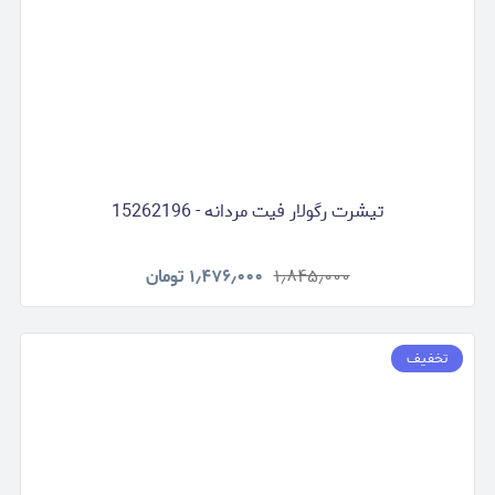
تیشرت رگولار فیت مردانه - 15262196
۱٫۸۴۵٫۰۰۰
۱٫۴۷۶٫۰۰۰
تومان
تخفیف