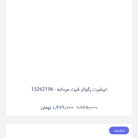
تیشرت رگولار فیت مردانه - 15262196
۱٫۸۴۵٫۰۰۰
۱٫۴۷۶٫۰۰۰
تومان
تخفیف