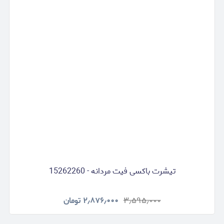
تیشرت باکسی فیت مردانه - 15262260
۳٫۵۹۵٫۰۰۰
۲٫۸۷۶٫۰۰۰
تومان