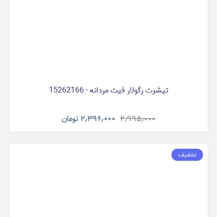
تیشرت رگولار فیت مردانه - 15262166
۲٫۹۹۵٫۰۰۰
۲٫۳۹۶٫۰۰۰
تومان
تخفیف