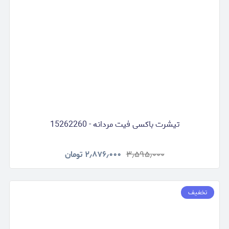
تیشرت باکسی فیت مردانه - 15262260
۳٫۵۹۵٫۰۰۰
۲٫۸۷۶٫۰۰۰
تومان
تخفیف