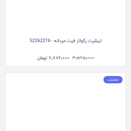
تیشرت رگولار فیت مردانه - 52262216
۳٫۵۹۵٫۰۰۰
۲٫۸۷۶٫۰۰۰
تومان
تخفیف