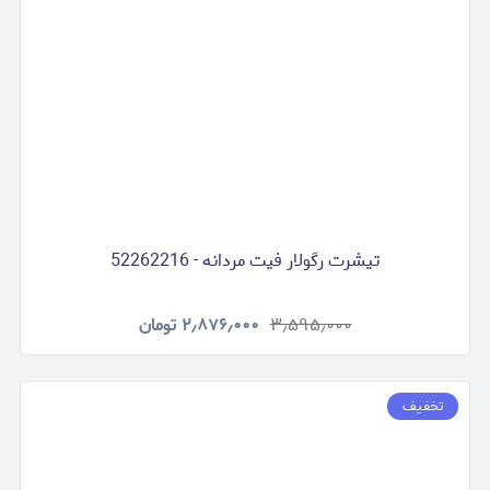
تیشرت رگولار فیت مردانه - 52262216
۳٫۵۹۵٫۰۰۰
۲٫۸۷۶٫۰۰۰
تومان
تخفیف