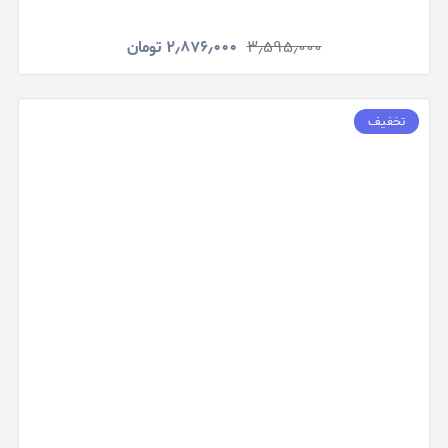
۳٫۵۹۵٫۰۰۰
۲٫۸۷۶٫۰۰۰
تومان
تخفیف