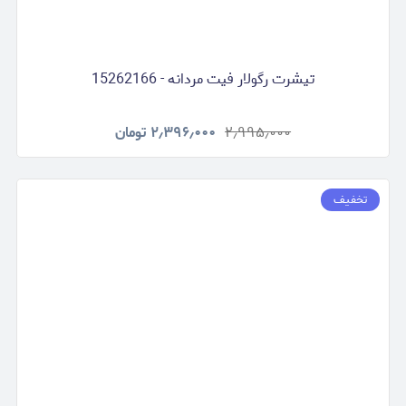
تیشرت رگولار فیت مردانه - 15262166
۲٫۹۹۵٫۰۰۰
۲٫۳۹۶٫۰۰۰
تومان
تخفیف