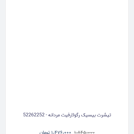
تیشرت بیسیک رگولارفیت مردانه - 52262252
۱٫۸۴۵٫۰۰۰
۱٫۴۷۶٫۰۰۰
تومان