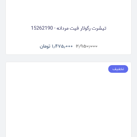
تیشرت رگولار فیت مردانه - 15262190
۲٫۹۵۰٫۰۰۰
۱٫۴۷۵٫۰۰۰
تومان
تخفیف