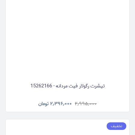
تیشرت رگولار فیت مردانه - 15262166
۲٫۹۹۵٫۰۰۰
۲٫۳۹۶٫۰۰۰
تومان
تخفیف