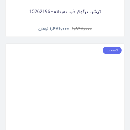
تیشرت رگولار فیت مردانه - 15262196
۱٫۸۴۵٫۰۰۰
۱٫۴۷۶٫۰۰۰
تومان
تخفیف