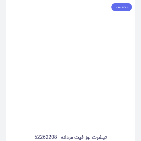
تخفیف
تیشرت لوز فیت مردانه - 52262208