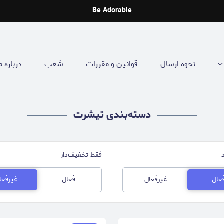
Be Adorable
نحوه ارسال
قوانین و مقررات
شعب
درباره م
دسته‌بندی تیشرت
فقط تخفیف‌دار
عال
غیرفعال
فعال
غیرفعا