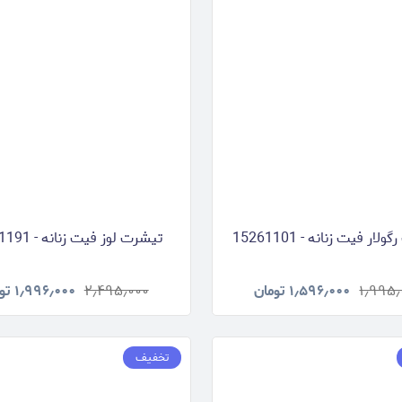
ار فیت زنانه - 15261101
تیشرت لوز فیت زنانه - 15261191
۱٫۹۹۵٫
۱٫۵۹۶٫۰۰۰
تومان
۲٫۴۹۵٫۰۰۰
۱٫۹۹۶٫۰۰۰
تو
تخفیف