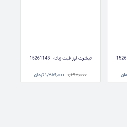
تیشرت لوز فیت زنانه - 15261148
مان
۱٫۶۹۵٫۰۰۰
۱٫۳۵۶٫۰۰۰
تومان