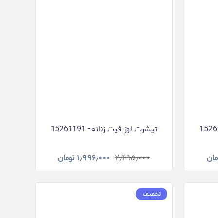
تیشرت لوز فیت زنانه - 15261191
مان
۲٫۴۹۵٫۰۰۰
۱٫۹۹۶٫۰۰۰
تومان
تخفیف