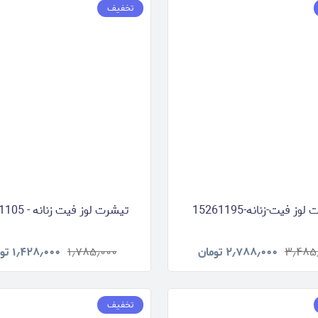
تخفیف
وز فیت-زنانه-15261195
تیشرت لوز فیت زنانه - 15261105
۳٫۴۸۵
۲٫۷۸۸٫۰۰۰
تومان
۱٫۷۸۵٫۰۰۰
۱٫۴۲۸٫۰۰۰
تو
تخفیف