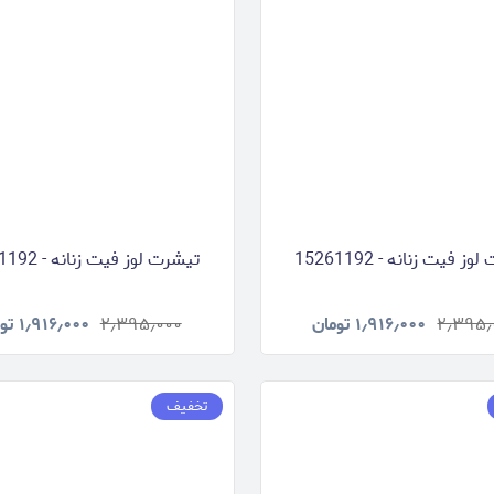
ز فیت زنانه - 15261192
تیشرت لوز فیت زنانه - 15261192
۲٫۳۹۵٫
۱٫۹۱۶٫۰۰۰
تومان
۲٫۳۹۵٫۰۰۰
۱٫۹۱۶٫۰۰۰
تو
تخفیف