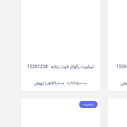
تیشرت رگولار فیت زنانه - 15261234
مان
۱٫۹۹۵٫۰۰۰
۱٫۵۹۶٫۰۰۰
تومان
تخفیف