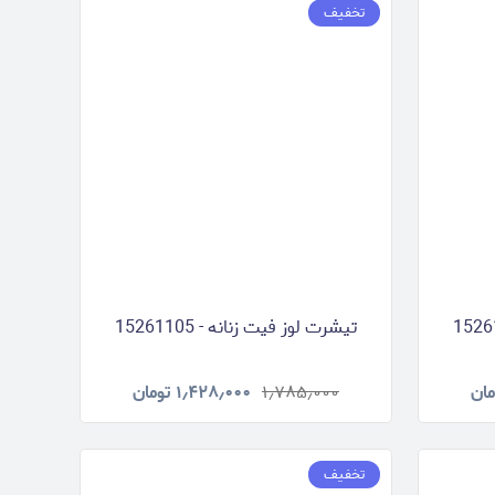
تخفیف
تیشرت لوز فیت زنانه - 15261105
مان
۱٫۷۸۵٫۰۰۰
۱٫۴۲۸٫۰۰۰
تومان
تخفیف