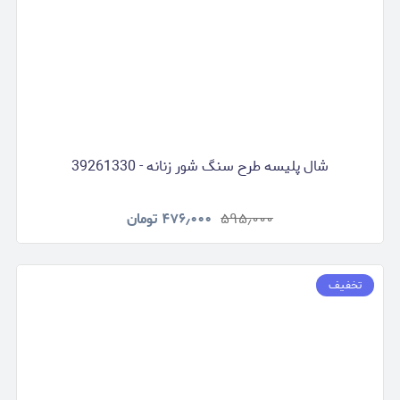
شال پلیسه طرح سنگ شور زنانه - 39261330
۵۹۵٫۰۰۰
۴۷۶٫۰۰۰
تومان
تخفیف