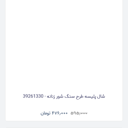
شال پلیسه طرح سنگ شور زنانه - 39261330
۵۹۵٫۰۰۰
۴۷۶٫۰۰۰
تومان