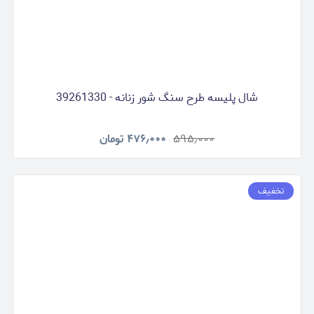
شال پلیسه طرح سنگ شور زنانه - 39261330
۵۹۵٫۰۰۰
۴۷۶٫۰۰۰
تومان
تخفیف