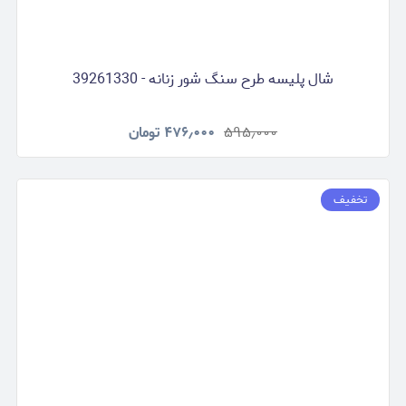
شال پلیسه طرح سنگ شور زنانه - 39261330
۵۹۵٫۰۰۰
۴۷۶٫۰۰۰
تومان
تخفیف