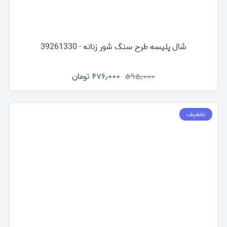
شال پلیسه طرح سنگ شور زنانه - 39261330
۵۹۵٫۰۰۰
۴۷۶٫۰۰۰
تومان
تخفیف