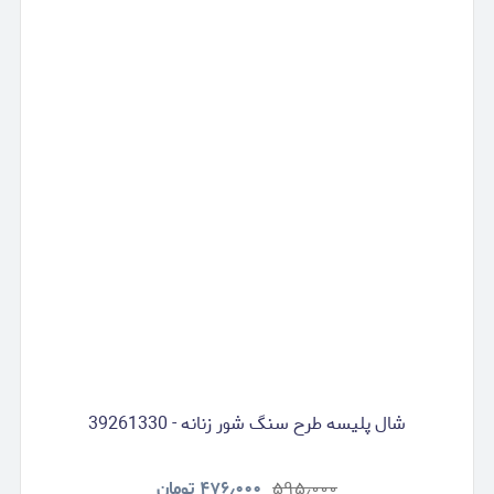
شال پلیسه طرح سنگ شور زنانه - 39261330
۵۹۵٫۰۰۰
۴۷۶٫۰۰۰
تومان