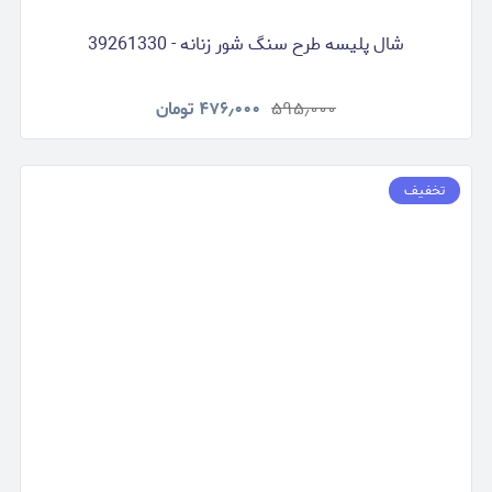
شال پلیسه طرح سنگ شور زنانه - 39261330
۵۹۵٫۰۰۰
۴۷۶٫۰۰۰
تومان
تخفیف