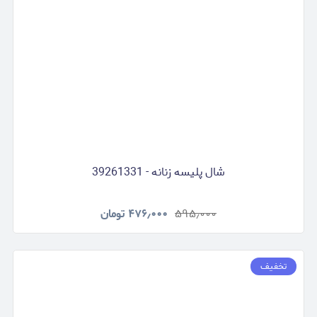
شال پلیسه زنانه - 39261331
۵۹۵٫۰۰۰
۴۷۶٫۰۰۰
تومان
تخفیف