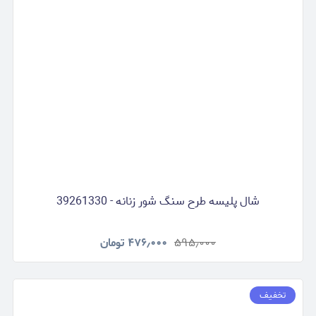
شال پلیسه طرح سنگ شور زنانه - 39261330
۵۹۵٫۰۰۰
۴۷۶٫۰۰۰
تومان
تخفیف