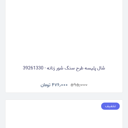
شال پلیسه طرح سنگ شور زنانه - 39261330
۵۹۵٫۰۰۰
۴۷۶٫۰۰۰
تومان
تخفیف