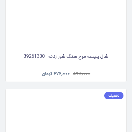
شال پلیسه طرح سنگ شور زنانه - 39261330
۵۹۵٫۰۰۰
۴۷۶٫۰۰۰
تومان
تخفیف