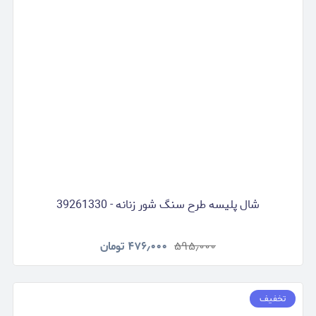
شال پلیسه طرح سنگ شور زنانه - 39261330
۵۹۵٫۰۰۰
۴۷۶٫۰۰۰
تومان
تخفیف