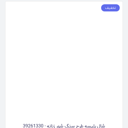
تخفیف
شال پلیسه طرح سنگ شور زنانه - 39261330