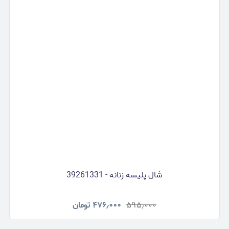
شال پلیسه زنانه - 39261331
۵۹۵٫۰۰۰
۴۷۶٫۰۰۰
تومان