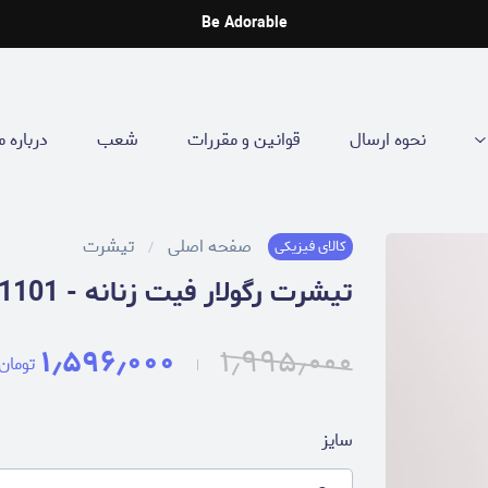
Be Adorable
نحوه ارسال
قوانین و مقررات
شعب
درباره م
صفحه اصلی
تیشرت
کالای فیزیکی
تیشرت رگولار فیت زنانه - 15261101
۱٫۵۹۶٫۰۰۰
۱٫۹۹۵٫۰۰۰
تومان
سایز