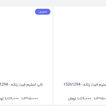
تخفیف
م فیت زنانه - 15261294
تاپ اسلیم فیت زنانه - 15261294
۱٫۳۹۵٫
۱٫۱۱۶٫۰۰۰
تومان
۱٫۳۹۵٫۰۰۰
۱٫۱۱۶٫۰۰۰
توم