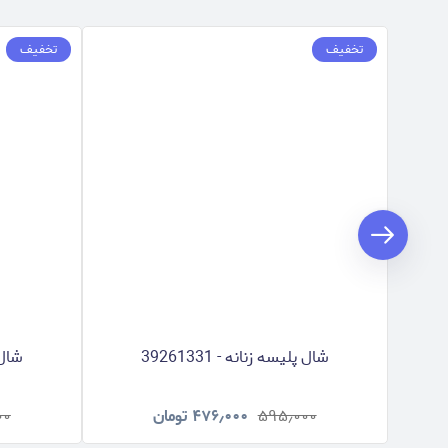
تخفیف
تخفیف
شال پلیسه زنانه - 39261331
شال پل
۵۹۵٫۰۰۰
۴۷۶٫۰۰۰
تومان
۰۰