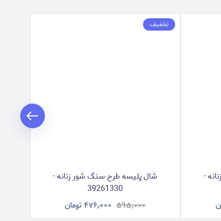
تخفیف
تخفیف
نه -
شال پلیسه طرح سنگ شور زنانه -
شا
39261330
ن
۵۹۵٫۰۰۰
۴۷۶٫۰۰۰
تومان