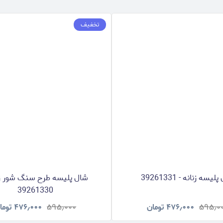
تخفیف
یسه زنانه - 39261331
شال پلیسه طرح سنگ شور زنا
39261330
۵۹۵٫۰
۴۷۶٫۰۰۰
تومان
۵۹۵٫۰۰۰
۴۷۶٫۰۰۰
توما