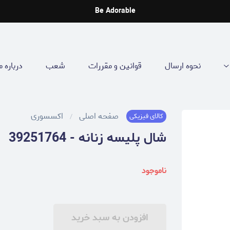
Be Adorable
نحوه ارسال
قوانین و مقررات
شعب
درباره م
صفحه اصلی
اکسسوری
کالای فیزیکی
شال پلیسه زنانه - 39251764
ناموجود
افزودن به سبد خرید