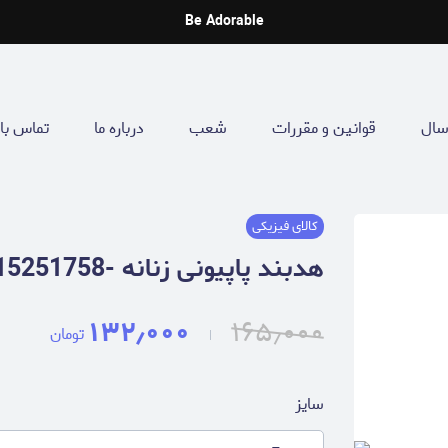
Be Adorable
سال
قوانین و مقررات
شعب
درباره ما
تماس با 
کالای فیزیکی
هدبند پاپیونی زنانه -15251758
۱۳۲٫۰۰۰
۱۶۵٫۰۰۰
تومان
سایز