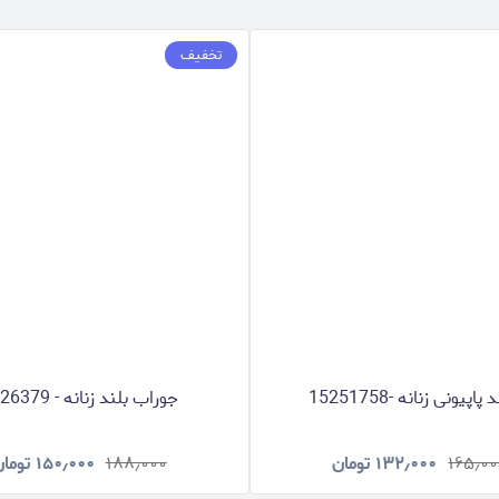
تخفیف
اپیونی زنانه -15251758
جوراب بلند زنانه - 8626379
۱۶۵٫۰۰
۱۳۲٫۰۰۰
تومان
۱۸۸٫۰۰۰
۱۵۰٫۰۰۰
توما