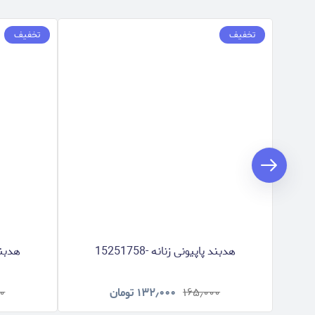
تخفیف
تخفیف
هدبند پاپیونی زنانه -15251758
هدبند پ
۱۶۵٫۰۰۰
۱۳۲٫۰۰۰
تومان
۰